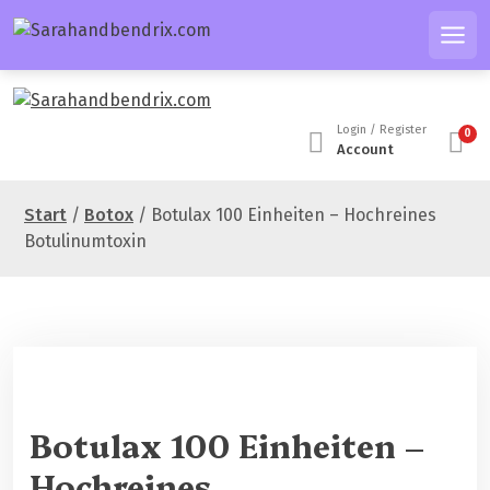
Z
u
Men
m
I
n
Login / Register
0
h
Account
a
l
Start
/
Botox
/ Botulax 100 Einheiten – Hochreines
t
Botulinumtoxin
s
p
r
i
n
g
40 % Rabatt
e
n
Botulax 100 Einheiten –
Hochreines