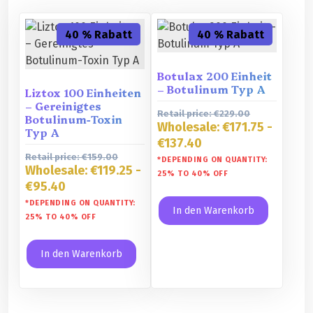
40 % Rabatt
40 % Rabatt
Botulax 200 Einheit
– Botulinum Typ A
Liztox 100 Einheiten
– Gereinigtes
Retail price:
€
229.00
Botulinum-Toxin
Wholesale:
€
171.75
-
Typ A
€
137.40
Retail price:
€
159.00
*DEPENDING ON QUANTITY:
Wholesale:
€
119.25
-
25% TO 40% OFF
€
95.40
*DEPENDING ON QUANTITY:
In den Warenkorb
25% TO 40% OFF
In den Warenkorb