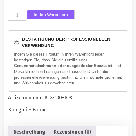
B
In den Warenkorb
o
t
u
BESTÄTIGUNG DER PROFESSIONELLEN
⚖️
l
VERWENDUNG
a
Indem Sie dieses Produkt in Ihren Warenkorb legen,
x
bestätigen Sie, dass Sie ein
zertifizierter
1
Gesundheitsfachmann oder ausgebildeter Spezialist
sind.
0
Diese klinischen Lösungen sind ausschließlich für die
professionelle Anwendung bestimmt, um maximale Sicherheit
0
und Wirksamkeit zu gewährleisten.
E
i
Artikelnummer:
BTX-100-TOX
n
h
Kategorie:
Botox
e
i
t
Beschreibung
Rezensionen (0)