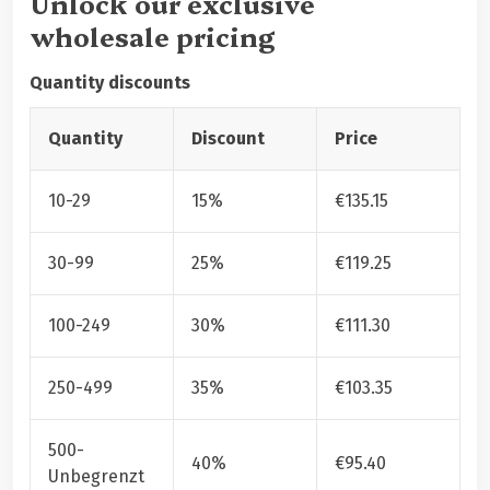
Unlock our exclusive
wholesale pricing
Quantity discounts
Quantity
Discount
Price
10-29
15%
€
135.15
30-99
25%
€
119.25
100-249
30%
€
111.30
250-499
35%
€
103.35
500-
40%
€
95.40
Unbegrenzt