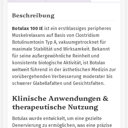
e
n
Beschreibung
–
H
Botulax 100 IE
ist ein erstklassiges peripheres
o
Muskelrelaxans auf Basis von Clostridium
c
Botulinumtoxin Typ A, vakuumgetrocknet für
h
maximale Stabilität und Wirksamkeit. Bekannt
r
für seine außergewöhnliche Reinheit und
e
konsistente biologische Aktivität, ist Botulax
i
weltweit führend in der ästhetischen Medizin zur
n
vorübergehenden Verbesserung moderater bis
e
schwerer Glabellafalten und Gesichtsfalten.
s
B
Klinische Anwendungen &
o
t
therapeutische Nutzung
u
l
Botulax wurde entwickelt, um eine gezielte
i
Denervierung zu ermöglichen, was eine präzise